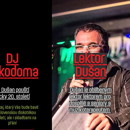
DJ
Lektor
kodoma
Dušan
 Dušan pouští
Dušan je oblíbeným
cky 20. století
lektor lektorem pro
dospělé a seniory a
ej, který Vás bude bavit
muzikoterapeutem
lovenskou diskotékou
letí, ale i skladbami na
přání