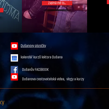
Zajímá mě to...
Dušanovy písničky
kalendář kurzů lektora Dušana
Dušanův
FACEBOOK
Dušanova cestovatelská videa,
vlogy a
kurzy
ky