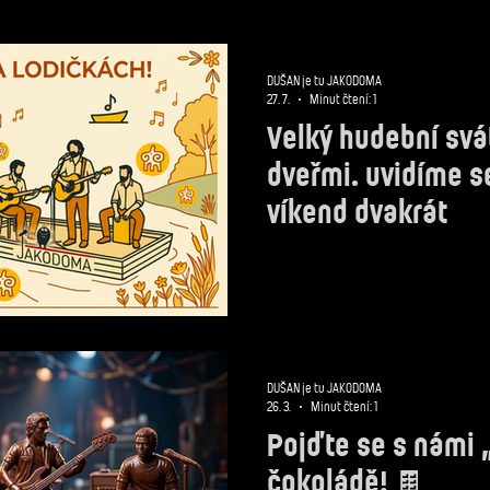
DUŠAN je tu JAKODOMA
27. 7.
Minut čtení: 1
Velký hudební svá
dveřmi. uvidíme s
víkend dvakrát
DUŠAN je tu JAKODOMA
26. 3.
Minut čtení: 1
Pojďte se s námi „
čokoládě! 🍫