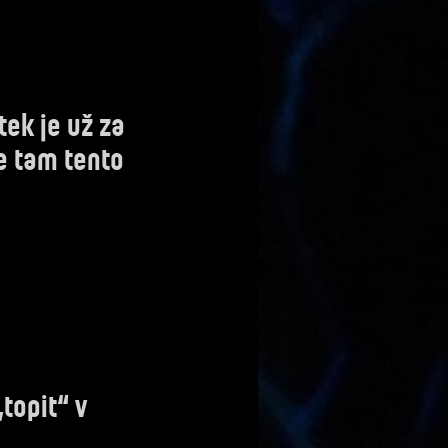
tek je už za
e tam tento
topit“ v