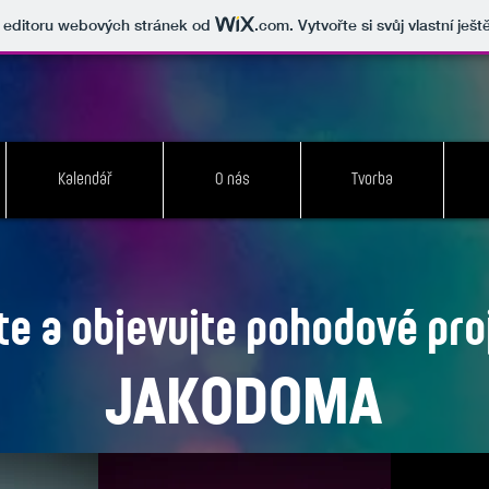
v editoru webových stránek od
.com
. Vytvořte si svůj vlastní ješ
Kalendář
O nás
Tvorba
jte a objevujte pohodové pro
JAKODOMA