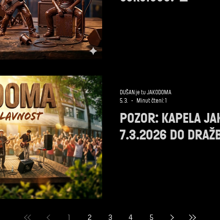
DUŠAN je tu JAKODOMA
5. 3.
Minut čtení: 1
POZOR: KAPELA J
7.3.2026 DO DRAŽ
1
2
3
4
5