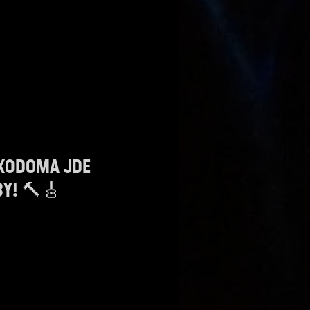
AKODOMA JDE
BY! 🔨🎸