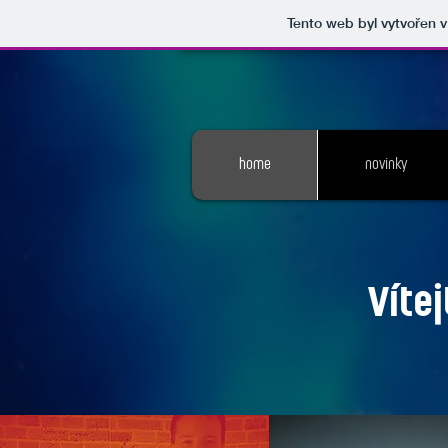
Tento web byl vytvořen 
home
novinky
Víte