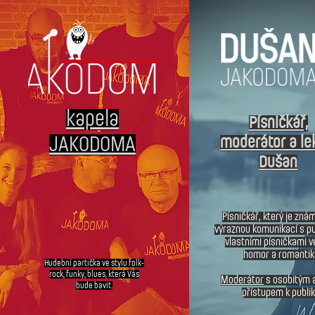
kapela
Písničkář,
JAKODOMA
moderátor a le
D
ušan
Písničkář
, který je zná
výraznou komunikací s p
vlastními písničkami v
homor a romantik
Hudební partička ve stylu folk-
rock, funky, blues, která Vás
Moderátor
s osobitým 
bude bavit.
přístupem k publik