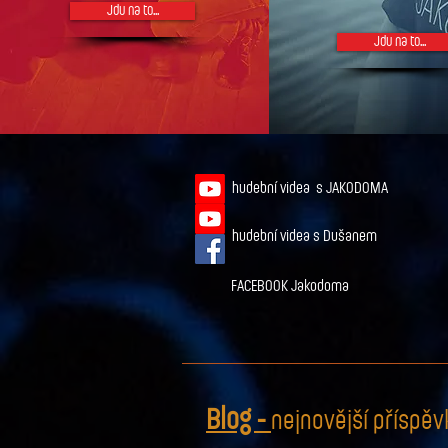
Jdu na to...
Jdu na to...
hudební videa s JAKODOMA
hudební videa s Dušanem
FACEBOOK Jakodoma
Blog -
nejnovější příspěv