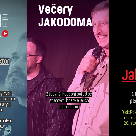
Večery
JAKODOMA
ktor
Ja
mý svou
DJ
Zábavný hudební pořad se
ublikem s
známými hosty a jejich
pe
e stylu
historkami.
a.
Diskdžok
českos
a milým
20. sto
u.