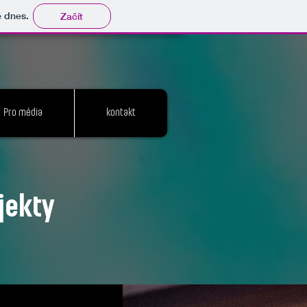
tě dnes.
Začít
Pro média
kontakt
jekty