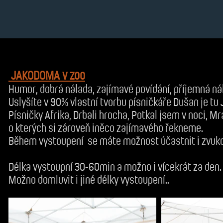
JAKODOMA v zoo
Humor, dobrá nálada, zajímavé povídání, příjemná nál
Uslyšíte v 90% vlastní tvorbu písničkáře Dušan je t
Písničky Afrika, Drbali hrocha, Potkal jsem v noci, Mr
o kterých si zároveň iněco zajímavého řekneme.
Během vystoupení se máte možnost účastnit i zvukov
Délka vystoupní 30-60min a možno i vícekrát za den.
Možno domluvit i jiné délky vystoupení..