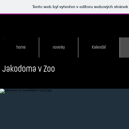
Tento web byl vytvořen v editoru webových stráne
home
novinky
Kalendář
Jakodoma v Zoo