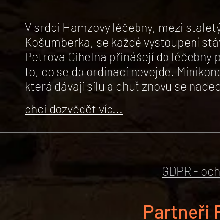
V srdci Hamzovy léčebny, mezi stalet
Košumberka, se každé vystoupení stá
Petrova Cihelna přinášejí do léčebny p
to, co se do ordinací nevejde. Minikon
která dávají sílu a chuť znovu se nade
chci dozvědět víc...
GDPR - och
Partneři 